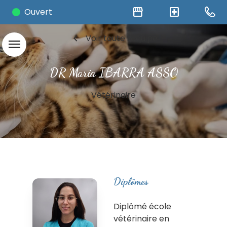
storefront
local_hospital
Ouvert
chevron_left
Voir toute l'équipe
menu
DR Maria IBARRA ASSO
Vétérinaire
Diplômes
Diplômé école
vétérinaire en