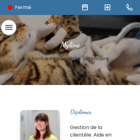
storefront
local_hospital
Fermé
chevron_left
Voir toute l'équipe
menu
Mylène
Auxiliaire spécialisée vétérinaire
Diplômes
Gestion de la
clientèle. Aide en