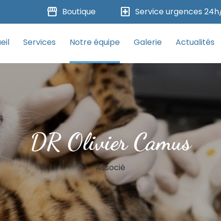
storefront
local_hospital
Boutique
Service urgences 24h
eil
Services
Notre équipe
Galerie
Actualités
DR Olivier Camus
Associé