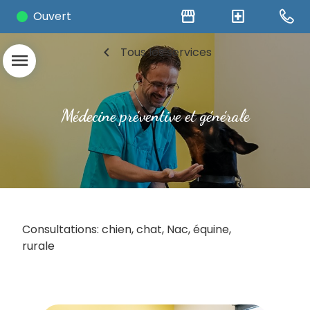
storefront
local_hospital
Ouvert
chevron_left
Tous les services
menu
Médecine préventive et générale
Consultations: chien, chat, Nac, équine,
rurale