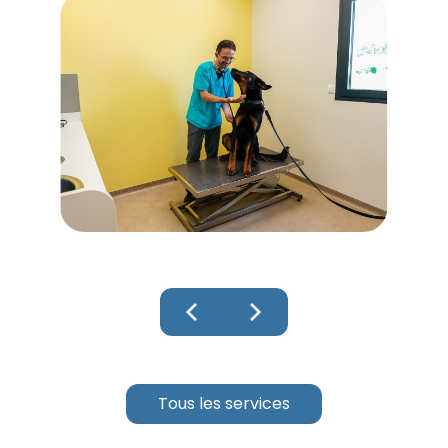
chevron_left
chevron_right
Tous les services