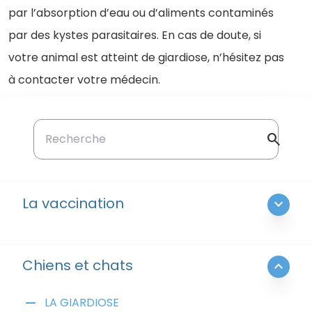
par l’absorption d’eau ou d’aliments contaminés
par des kystes parasitaires. En cas de doute, si
votre animal est atteint de giardiose, n’hésitez pas
à contacter votre médecin.
search
La vaccination
expand_more
Chiens et chats
expand_less
remove
LA GIARDIOSE