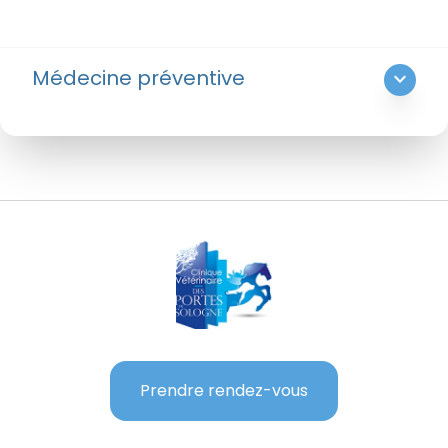
Médecine préventive
expand_more
Prendre rendez-vous