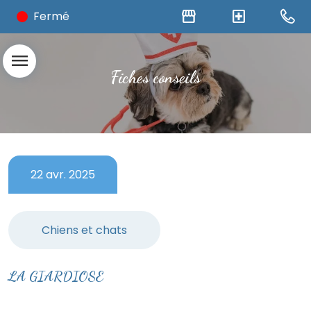
storefront
local_hospital
Fermé
menu
Fiches conseils
22 avr. 2025
Chiens et chats
LA GIARDIOSE