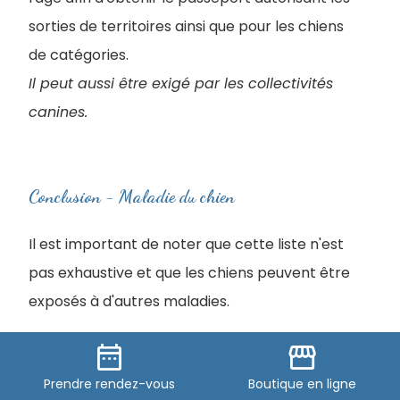
sorties de territoires ainsi que pour les chiens
de catégories.
Il peut aussi être exigé par les collectivités
canines.
Conclusion - Maladie du chien
Il est important de noter que cette liste n'est
pas exhaustive et que les chiens peuvent être
exposés à d'autres maladies.
date_range
storefront
En cas de symptômes “d’urgence” il est
Prendre
rendez-vous
Boutique
en ligne
recommandé