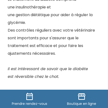
une insulinothérapie et
une gestion diététique pour aider à réguler la
glycémie.
Des contrôles réguliers avec votre vétérinaire
sont importants pour s'assurer que le
traitement est efficace et pour faire les
ajustements nécessaires.
Il est intéressant de savoir que le diabète
est réversible chez le chat.
Prévention
date_range
storefront
Prendre
rendez-vous
Boutique
en ligne
La meilleure façon de prévenir le diabète est