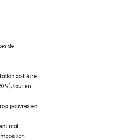
tes de
tation doit être
0 %), tout en
trop pauvres en
vent mal
composition.