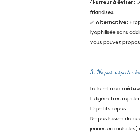
🔴
Erreur à éviter
: 
friandises.
✅
Alternative
: Pro
lyophilisée sans add
Vous pouvez propose
3. Ne pas respecter le
Le furet a un
métab
Il digère très rapidem
10 petits repas.
Ne pas laisser de no
jeunes ou malades) 