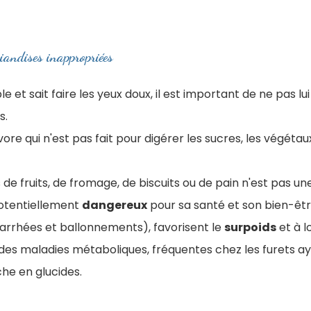
riandises inappropriées
e et sait faire les yeux doux, il est important de ne pas l
s.
vore qui n'est pas fait pour digérer les sucres, les végétaux,
 de fruits, de fromage, de biscuits ou de pain n'est pas un
potentiellement
dangereux
pour sa santé et son bien-être
diarrhées et ballonnements), favorisent le
surpoids
et à 
es maladies métaboliques, fréquentes chez les furets a
che en glucides.