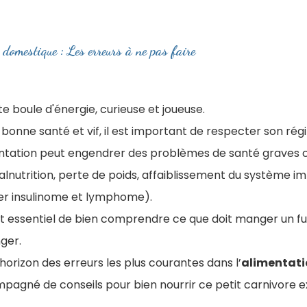
 domestique : Les erreurs à ne pas faire
ite boule d'énergie, curieuse et joueuse
.
 bonne santé et vif, il est important de respecter son rég
tation peut engendrer des problèmes de santé graves ch
malnutrition, perte de poids, affaiblissement du système im
ier insulinome et lymphome).
 est essentiel de bien comprendre ce que doit manger un fur
nger.
horizon des erreurs les plus courantes dans l’​
alimentati
mpagné de conseils pour bien nourrir ce petit carnivore e