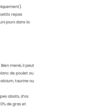
uniquement).
 petits repas
urs jours dans la
 Bien mené, il peut
 blanc de poulet ou
alcium, taurine ou
ypes abats, d’os
10% de gras et