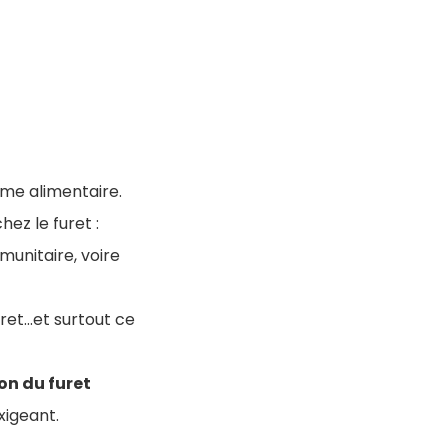
ime alimentaire.
ez le furet :
munitaire, voire
et...et surtout ce
on du furet
xigeant.