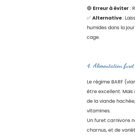
🔴
Erreur à éviter
: 
✅
Alternative
: Lai
humides dans la jou
cage.
4. ​Alimentation furet
Le régime BARF (vian
être excellent. Mais
de la viande hachée,
vitamines.
Un furet carnivore n
charnus, et de varié