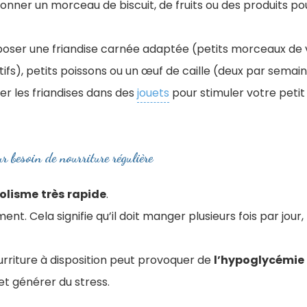
Donner un morceau de biscuit, de fruits ou des produits p
poser une friandise carnée adaptée (petits morceaux de 
itifs), petits poissons ou un œuf de caille (deux par sem
r les friandises dans des
jouets
pour stimuler votre petit
ur besoin de nourriture régulière
olisme
très
rapide
.
ent. Cela signifie qu’il doit manger plusieurs fois par jour,
urriture à disposition peut provoquer de
l’hypoglycémie
et générer du stress
.