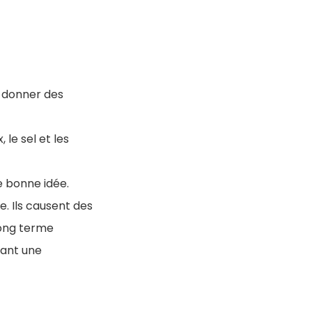
ui donner des
 le sel et les
e bonne idée.
. Ils causent des
long terme
yant une