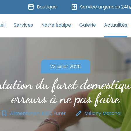
storefront
local_hospital
Boutique
Service urgences 24h
eil
Services
Notre équipe
Galerie
Actualités
23 juillet 2025
tation du furet domestiqu
erreurs à ne pas faire
bookmark_border
edit
Alimentation, NAC, Furet
Mélany Marchal