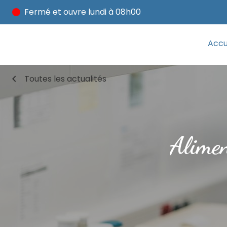
Fermé
et ouvre lundi à 08h00
Accu
chevron_left
Toutes les actualités
Alimen