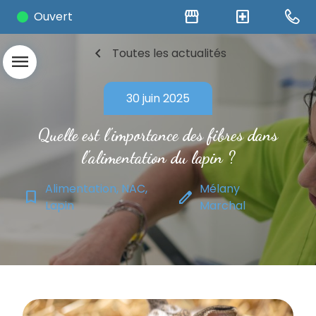
storefront
local_hospital
Ouvert
chevron_left
Toutes les actualités
menu
30 juin 2025
Quelle est l'importance des fibres dans
l'alimentation du lapin ?
Alimentation, NAC,
Mélany
bookmark_border
edit
Lapin
Marchal