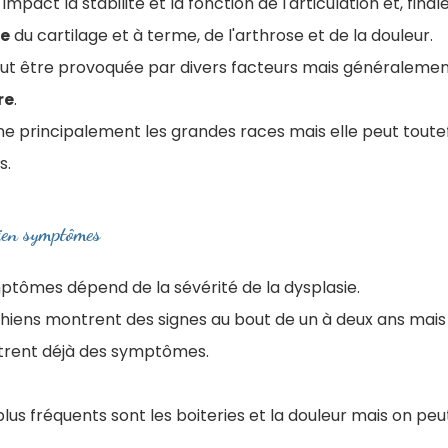
mpact la stabilité et la fonction de l'articulation et, fin
e
du cartilage et à terme, de l'arthrose et de la douleur.
ut être provoquée par divers facteurs mais généralement
re
.
ne principalement les grandes races mais elle peut toute
s.
ien symptômes
mptômes dépend de la sévérité de la dysplasie.
iens montrent des signes au bout de un à deux ans mais i
trent déjà des symptômes.
us fréquents sont les boiteries et la douleur mais on pe