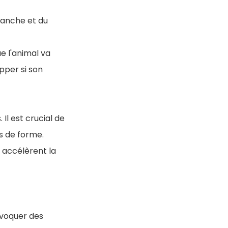
hanche et du
e l'animal va
pper si son
Il est crucial de
ds de forme.
 accélèrent la
ovoquer des