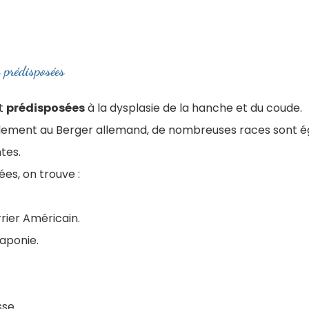
.
 prédisposées
nt
prédisposées
à la dysplasie de la hanche et du coude.
alement au Berger allemand, de nombreuses races sont 
tes.
ées, on trouve :
rier Américain.
laponie.
sse.