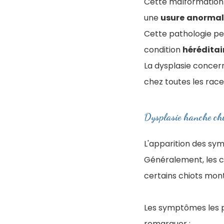
Cette malformation i
une
usure
anormal
Cette pathologie pe
condition
héréditai
La dysplasie concer
chez toutes les race
Dysplasie hanche ch
L'apparition des sy
Généralement, les ch
certains chiots mon
Les symptômes les pl
remarquer :