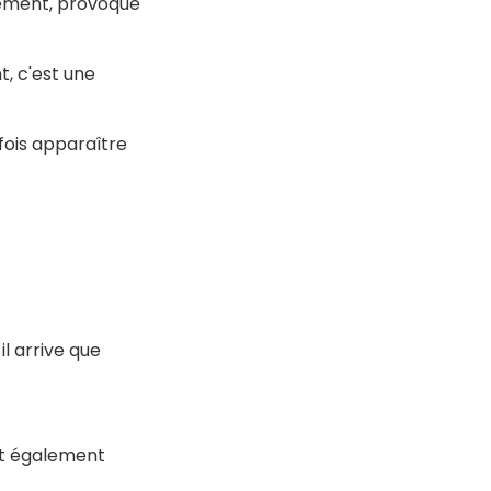
alement, provoque
, c'est une
fois apparaître
l arrive que
ut également