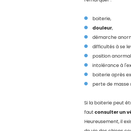
boiterie,
douleur
,
démarche anorm
difficultés à se l
position anormal
intolérance à l'e
boiterie après ex
perte de masse 
Si la boiterie peut ê
faut
consulter un v
Heureusement, il exi
de vie des chiens c