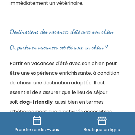
immédiatement un vétérinaire.
Destinations des vacances d'été avec son chien
Ou partir en vacances cet été avec un chien ?
Partir en vacances d'été avec son chien peut
être une expérience enrichissante, à condition
de choisir une destination adaptée. Il est
essentiel de s’assurer que le lieu de séjour
soit
dog-friendly
, aussi bien en termes
d’hébergement que d’activités accessibles
date_range
storefront
aux chiens.
Prendre
rendez-vous
Boutique
en ligne
Les randonnées en montagne ou en forêt, les