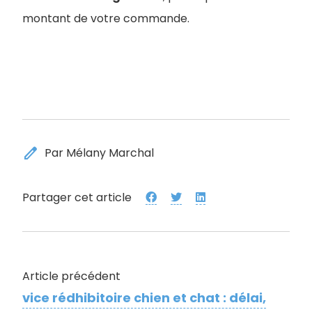
montant de votre commande.
edit
Par Mélany Marchal
Partager cet article
Article précédent
vice rédhibitoire chien et chat : délai,