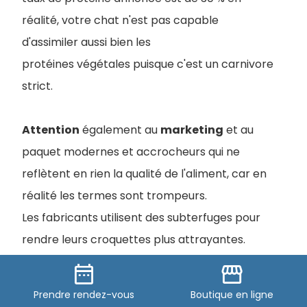
réalité, votre chat n'est pas capable
d'assimiler aussi bien les
protéines végétales puisque c'est un carnivore
strict.
Attention
également au
marketing
et au
paquet modernes et accrocheurs qui ne
reflètent en rien la qualité de l'aliment, car en
réalité les termes sont trompeurs.
Les fabricants utilisent des subterfuges pour
rendre leurs croquettes plus attrayantes.
date_range
storefront
Ces termes que l'on retrouve sur les paquets
Prendre
rendez-vous
Boutique
en ligne
sont réglementés et signifient autre chose que